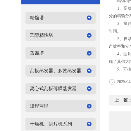
精馏塔作为
1、高效
分的精确分
精馏塔
2、操作稳
时间。
乙醇精馏塔
3、自动化
产效率和安
蒸馏塔
4、适用范
现了其强大
5、可控性
刮板蒸发器、多效蒸发器
2025/04
离心式刮板薄膜蒸发器
上一篇
短程蒸馏
干燥机、刮片机系列