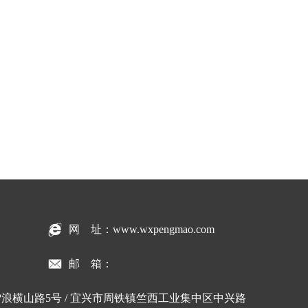
网 址：www.wxpengmao.com
邮 箱：
浪横山路5号 / 宜兴市周铁镇竺西工业集中区中兴路