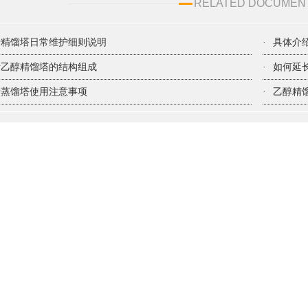
RELATED DOCUMEN
于精馏塔日常维护细则说明
·
具体介
析乙醇精馏塔的结构组成
·
如何延
于蒸馏塔使用注意事项
·
乙醇精