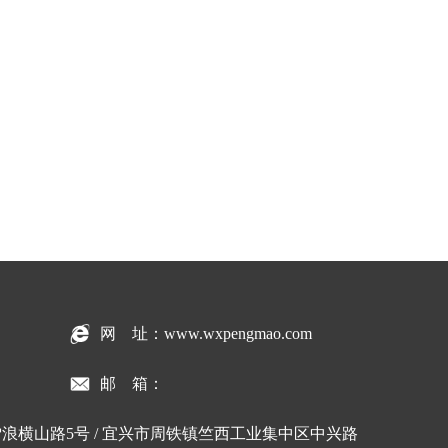
网 址：www.wxpengmao.com
邮 箱：
浪横山路5号 / 宜兴市周铁镇竺西工业集中区中兴路