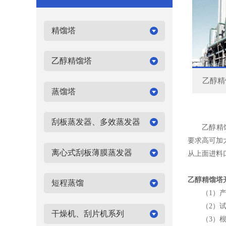
精馏塔
乙醇精馏塔
乙醇精
蒸馏塔
刮板蒸发器、多效蒸发器
乙醇精馏塔
要求高可加
离心式刮板薄膜蒸发器
从上面进料
乙醇精馏塔
短程蒸馏
（1）产品
（2）试
干燥机、刮片机系列
（3）根据