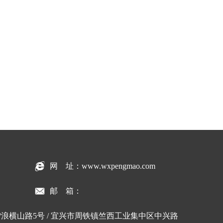
网 址：www.wxpengmao.com
邮 箱：
浪横山路5号 / 宜兴市周铁镇竺西工业集中区中兴路